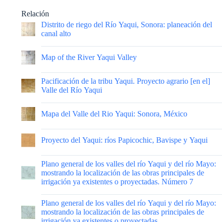
irrigación ya existentes o proyectadas
|
Mapa del Valle del Rio Yaqui: localización de obras
existentes o proyectadas
|
Map of Yaqui River Valley, Sonora, México: showing
lands of Richardson Construction Company
|
Plano general del proyecto del río Yaqui
|
Plano del Valle del Yaqui: nueva y vieja nomenclatura
|
Compuerta del canal Porfirio Díaz
|
Informe leído por el C. presidente de la república, al
abrirse el segundo periodo de sesiones del XXI Congreso
de la Unión. (1903)
Titular de los derechos
Archivo Histórico y Biblioteca Central del Agua