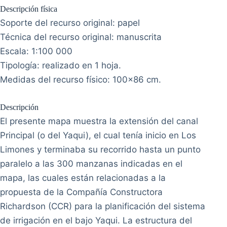
de irrigación en el bajo Yaqui. La estructura del
sistema implantados en el área sur de los pueblos
yaquis, tenían como base principal la manzana,
cada una de ellas medía 2.000 metros de lado, lo
que suponía una superficie de 400 hectáreas.
Cada una, estaba dividida en cuarenta lotes de
200 x 500 m, es decir, de 10 ha de superficie.
Como puede observarse en el plano, se usó en el
diseño un sistema de cuadrículas que partía de
dos ejes perpendiculares: uno orientado de Norte
a Sur y el otro de Este a Oeste. Estos ejes
constituyeron las líneas de referencia del sistema,
en función de ellas y de manera paralela se
trazaron las arterias viales y se definieron las
manzanas con sus calles menores intermedias.