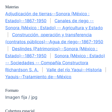
Cobertura espacial
Valle del Yaqui , Cajeme
Cobertura temporal
1901 - 1910
Procedencia
Comisión Nacional del Agua, Archivo Histórico y
Biblioteca Central del Agua
Si requiere consultar el documento original, acuda
al Archivo Histórico y Biblioteca Central del Agua
ubicado en Balderas número 94, Col. Centro de la
Ciudad de México, Delegación Cuauhtémoc, C.P.
06040.
Solicite el documento con los siguientes datos: