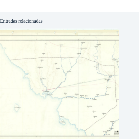
Proyecto de canal para trasladar agua del río Yaqui desde
Map o
Cumuripa a la ciudad de Guaymas
Const
Este repositorio está
Commons Atribución-
Internaciona | 2020 
Desarrollado en Word