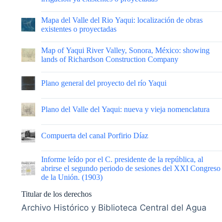
Licencia de uso
Esta obra está
bajo una licencia de Creative Commons
Reconocimiento-NoComercial-CompartirIgual 4.0
Internacional.
Colección
Cartografía