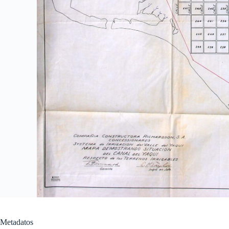
Metadatos
Título
Mapa demostrando situación del canal del Yaqui
respecto de los terrenos irrigables
Autor
Taylor, L. H. (ingeniero en jefe)
Editor
Compañía Constructora Richardson S. A.
Fecha de creación
06/11/1909
Tipo de elemento
Mapa