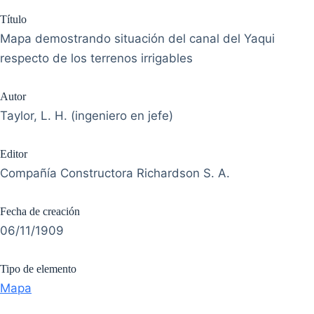
Descripción física
Soporte del recurso original: papel
Técnica del recurso original: manuscrita
Escala: 1:100 000
Tipología: realizado en 1 hoja.
Medidas del recurso físico: 100x86 cm.
Descripción
El presente mapa muestra la extensión del canal
Principal (o del Yaqui), el cual tenía inicio en Los
Limones y terminaba su recorrido hasta un punto
paralelo a las 300 manzanas indicadas en el
mapa, las cuales están relacionadas a la
propuesta de la Compañía Constructora
Richardson (CCR) para la planificación del sistema