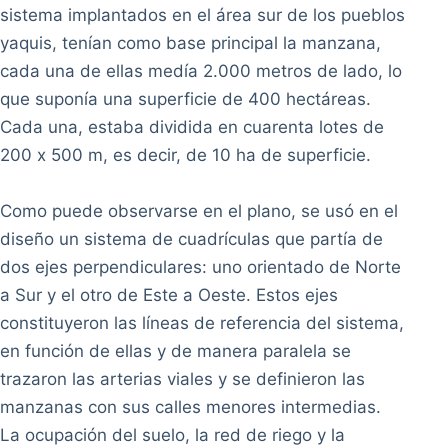
La ocupación del suelo, la red de riego y la
frontera agrícola se desenvolvieron y avanzaron
siguiendo este trazado.
Con el trazo del canal respecto a la estructura de
tierras, permitiría posteriormente la construcción
de canales secundarios para el riego de las
manzanas a manera de calles. En la parte norte,
también fueron trazados dos polígonos
adjudicados a la CCR.
Comparte tu aprecio