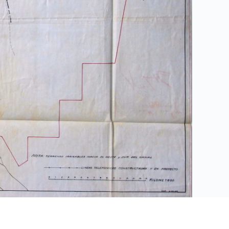
Relación
Distrito de riego del Río Yaqui, Sonora: planeación del
canal alto
|
Map of the River Yaqui Valley
|
Pacificación de la tribu Yaqui. Proyecto agrario [en el]
Valle del Río Yaqui
|
Mapa del Valle del Rio Yaqui: Sonora, México
|
Proyecto del Yaqui: ríos Papicochic, Bavispe y Yaqui
|
Plano general de los valles del río Yaqui y del río Mayo:
mostrando la localización de las obras principales de
irrigación ya existentes o proyectadas. Número 7
|
Plano general de los valles del río Yaqui y del río Mayo:
mostrando la localización de las obras principales de