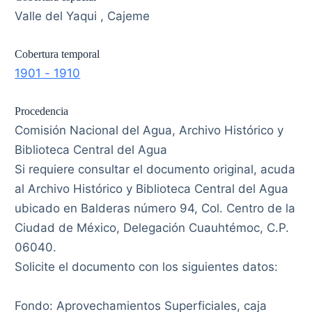
Fondo: Aprovechamientos Superficiales, caja
3415, expediente: 46587, legajo 1 , foja 16.
Idioma
spa
Fecha de ingreso
2022-10-12
Identificador
RS-M-AHyBCA-30