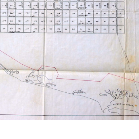
Materias
Adjudicación de tierras--Sonora (México :
Estado)--1867-1950
|
Canales de riego --
Sonora (México : Estado) -- Agricultura y Estado
|
Construcción, operación y transferencia
(contratos públicos)--Agua de riego--1867-1950
|
Deslindes (Patrimonios)--Sonora (México :
Estado)--1867-1950
|
Sonora (México : Estado)
-- Sociedades -- Compañía Constructora
Richardson S. A.
|
Valle del río Yaqui--Historia
|
Yaquis--Tratamiento de--México
Formato
Imagen fija / jpg