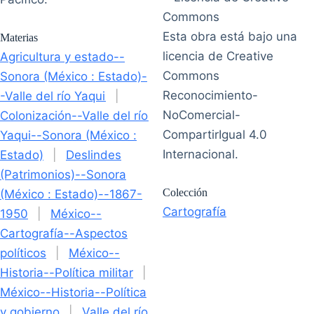
Esta obra está bajo una
Materias
licencia de Creative
Agricultura y estado--
Commons
Sonora (México : Estado)-
Reconocimiento-
-Valle del río Yaqui
|
NoComercial-
Colonización--Valle del río
CompartirIgual 4.0
Yaqui--Sonora (México :
Internacional.
Estado)
|
Deslindes
(Patrimonios)--Sonora
Colección
(México : Estado)--1867-
Cartografía
1950
|
México--
Cartografía--Aspectos
políticos
|
México--
Historia--Política militar
|
México--Historia--Política
y gobierno
|
Valle del río