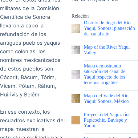
militares de la Comisión
Relación
Científica de Sonora
Distrito de riego del Río
llevaron a cabo la
Yaqui, Sonora: planeación
refundación de los
del canal alto
antiguos pueblos yaquis
|
Map of the River Yaqui
como colonias, los
Valley
nombres mexicanizados
|
Mapa demostrando
de estos pueblos son:
situación del canal del
Cócorit, Bácum, Tórim,
Yaqui respecto de los
terrenos irrigables
Vícam, Pótam, Ráhum,
|
Huirivis y Belém.
Mapa del Valle del Rio
Yaqui: Sonora, México
En ese contexto, los
|
Proyecto del Yaqui: ríos
recuadros explicativos del
Papicochic, Bavispe y
Yaqui
mapa muestran la
|
estructura realizada para