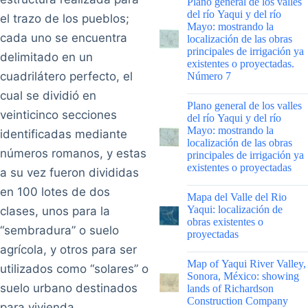
Plano general de los valles
del río Yaqui y del río
el trazo de los pueblos;
Mayo: mostrando la
cada uno se encuentra
localización de las obras
principales de irrigación ya
delimitado en un
existentes o proyectadas.
cuadrilátero perfecto, el
Número 7
cual se dividió en
|
Plano general de los valles
veinticinco secciones
del río Yaqui y del río
Mayo: mostrando la
identificadas mediante
localización de las obras
números romanos, y estas
principales de irrigación ya
existentes o proyectadas
a su vez fueron divididas
en 100 lotes de dos
|
Mapa del Valle del Rio
Yaqui: localización de
clases, unos para la
obras existentes o
“sembradura” o suelo
proyectadas
agrícola, y otros para ser
|
Map of Yaqui River Valley,
utilizados como “solares” o
Sonora, México: showing
suelo urbano destinados
lands of Richardson
Construction Company
para vivienda.