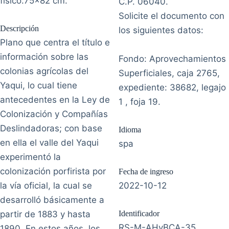
físico:75x82 cm.
C.P. 06040.
Solicite el documento con
Descripción
los siguientes datos:
Plano que centra el título e
información sobre las
Fondo: Aprovechamientos
colonias agrícolas del
Superficiales, caja 2765,
Yaqui, lo cual tiene
expediente: 38682, legajo
antecedentes en la Ley de
1 , foja 19.
Colonización y Compañías
Deslindadoras; con base
Idioma
en ella el valle del Yaqui
spa
experimentó la
colonización porfirista por
Fecha de ingreso
la vía oficial, la cual se
2022-10-12
desarrolló básicamente a
partir de 1883 y hasta
Identificador
RS-M-AHyBCA-35
1890. En estos años, los