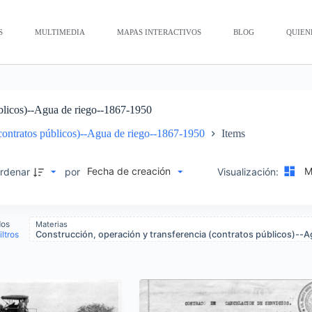
S
MULTIMEDIA
MAPAS INTERACTIVOS
BLOG
QUIEN
úblicos)--Agua de riego--1867-1950
(contratos públicos)--Agua de riego--1867-1950
Items
Fecha de creación
Mo
rdenar
por
Visualización:
dos
Materias
iltros