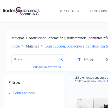
REPOSITORIOS
EXPOSICIONE
Materias
Construcción, operación y transferencia (contratos p
Inicio
Materias
Construcción, operación y transferencia 
Lista de elementos
Control de clasificación y visualización
Filtros
O
Búsqueda avanzada
23
elementos encontra
1
filtro aplicado
Vaciar f
Filtros
Contraer todo
Items list results