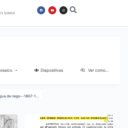
ES SOMOS
saico
Diapositivas
Ver como...
Construcción, operación y transferencia (contratos públicos)--Agua de riego--1867-1950