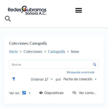
Colecciones
Cartografía
Inicio
Colecciones
Cartografía
Items
Lista de elementos
Control de clasificación y visualización
Búsqueda avanzada
Fecha de creación
Ordenar
por
Diapositivas
Ver como...
Ver en: