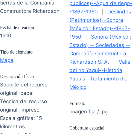
tierras de la Compañía
públicos)--Agua de riego-
Constructora Richardson
-1867-1950
|
Deslindes
(Patrimonios)--Sonora
Fecha de creación
(México : Estado)--1867-
1910
1950
|
Sonora (México :
Estado) -- Sociedades --
Tipo de elemento
Compañía Constructora
Mapa
Richardson S. A.
|
Valle
del río Yaqui--Historia
|
Descripción física
Yaquis--Tratamiento de--
Soporte del recurso
México
original: papel
Técnica del recurso
Formato
original: impreso
Imagen fija / jpg
Escala gráfica: 15
kilómetros
Cobertura espacial