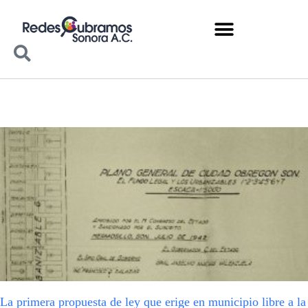
La primera propuesta de ley que erige en municipio libre a la