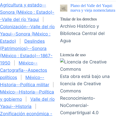
|
Agricultura y estado--
Plano del Valle del Yaqui:
nueva y vieja nomenclatura
Sonora (México : Estado)-
-Valle del río Yaqui
|
Titular de los derechos
Archivo Histórico y
Colonización--Valle del río
Biblioteca Central del
Yaqui--Sonora (México :
Agua
Estado)
|
Deslindes
(Patrimonios)--Sonora
Licencia de uso
(México : Estado)--1867-
1950
|
México--
Cartografía--Aspectos
Esta obra está bajo una
políticos
|
México--
licencia de Creative
Historia--Política militar
|
Commons
México--Historia--Política
Reconocimiento-
y gobierno
|
Valle del río
NoComercial-
Yaqui--Historia
|
CompartirIgual 4.0
Zonificación económica -