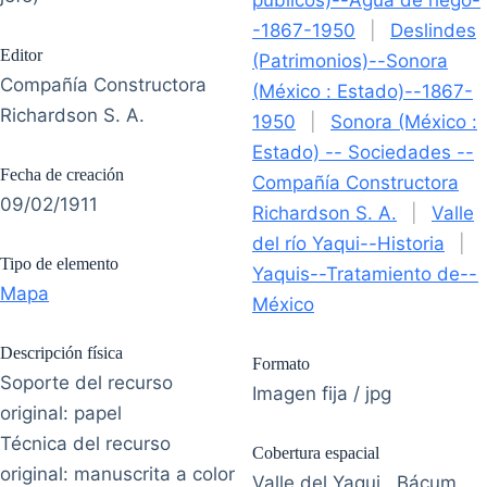
públicos)--Agua de riego-
-1867-1950
|
Deslindes
Editor
(Patrimonios)--Sonora
Compañía Constructora
(México : Estado)--1867-
Richardson S. A.
1950
|
Sonora (México :
Estado) -- Sociedades --
Fecha de creación
Compañía Constructora
09/02/1911
Richardson S. A.
|
Valle
del río Yaqui--Historia
|
Tipo de elemento
Yaquis--Tratamiento de--
Mapa
México
Descripción física
Formato
Soporte del recurso
Imagen fija / jpg
original: papel
Técnica del recurso
Cobertura espacial
original: manuscrita a color
Valle del Yaqui , Bácum ,