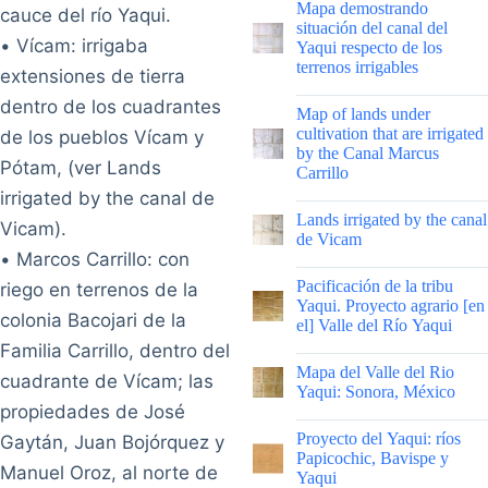
Mapa demostrando
cauce del río Yaqui.
situación del canal del
• Vícam: irrigaba
Yaqui respecto de los
terrenos irrigables
extensiones de tierra
|
dentro de los cuadrantes
Map of lands under
cultivation that are irrigated
de los pueblos Vícam y
by the Canal Marcus
Pótam, (ver Lands
Carrillo
irrigated by the canal de
|
Lands irrigated by the canal
Vicam).
de Vicam
• Marcos Carrillo: con
|
Pacificación de la tribu
riego en terrenos de la
Yaqui. Proyecto agrario [en
colonia Bacojari de la
el] Valle del Río Yaqui
Familia Carrillo, dentro del
|
Mapa del Valle del Rio
cuadrante de Vícam; las
Yaqui: Sonora, México
propiedades de José
|
Proyecto del Yaqui: ríos
Gaytán, Juan Bojórquez y
Papicochic, Bavispe y
Manuel Oroz, al norte de
Yaqui