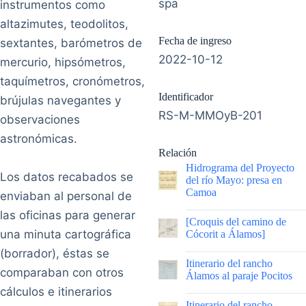
spa
instrumentos como
altazimutes, teodolitos,
Fecha de ingreso
sextantes, barómetros de
2022-10-12
mercurio, hipsómetros,
taquímetros, cronómetros,
Identificador
brújulas navegantes y
RS-M-MMOyB-201
observaciones
astronómicas.
Relación
Hidrograma del Proyecto
Los datos recabados se
del río Mayo: presa en
Camoa
enviaban al personal de
las oficinas para generar
|
[Croquis del camino de
una minuta cartográfica
Cócorit a Álamos]
(borrador), éstas se
|
Itinerario del rancho
comparaban con otros
Álamos al paraje Pocitos
cálculos e itinerarios
|
Itinerario del rancho