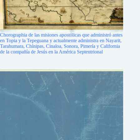
Chorographia de las misiones apostólicas que administró antes
en Topia y la Tepeguana y actualmente administra en Nayarit,
Tarahumara, Chínipas, Cinaloa, Sonora, Pimería y California
de la compañía de Jesús en la América Septentrional