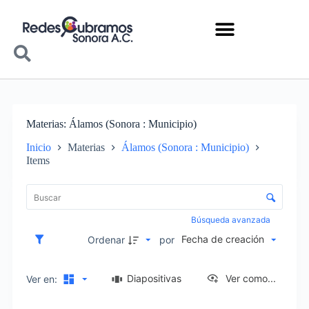
Materias
Álamos (Sonora : Municipio)
Inicio
Materias
Álamos (Sonora : Municipio)
Items
Lista de elementos
Control de clasificación y visualización
Búsqueda avanzada
Fecha de creación
Ordenar
por
Diapositivas
Ver como...
Ver en: