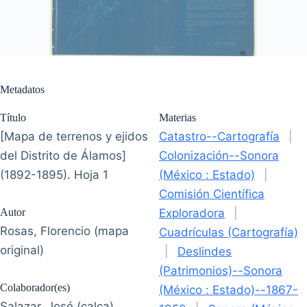
Metadatos
Título
Materias
[Mapa de terrenos y ejidos
Catastro--Cartografía
|
del Distrito de Álamos]
Colonización--Sonora
(1892-1895). Hoja 1
(México : Estado)
|
Comisión Científica
Autor
Exploradora
|
Rosas, Florencio (mapa
Cuadrículas (Cartografía)
original)
|
Deslindes
(Patrimonios)--Sonora
Colaborador(es)
(México : Estado)--1867-
Salazar, José (calca)