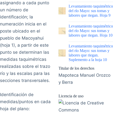
asignando a cada punto
|
Levantamiento taquimétrico
un número de
del río Mayo: sus tomas y
labores que riegan. Hoja 9
identificación; la
numeración inicia en el
|
Levantamiento taquimétrico
poste ubicado en el
del río Mayo: sus tomas y
labores que riegan. Hoja 10
pueblo de Macoyahui
|
(hoja 1), a partir de este
Levantamiento taquimétrico
del río Mayo: sus tomas y
punto se determinan las
labores que riegan.
medidas taquimétricas
Suplemento a la hoja 10
realizadas sobre el trazo
Titular de los derechos
río y las escalas para las
Mapoteca Manuel Orozco
secciones transversales.
y Berra
Identificación de
Licencia de uso
medidas/puntos en cada
hoja del plano: