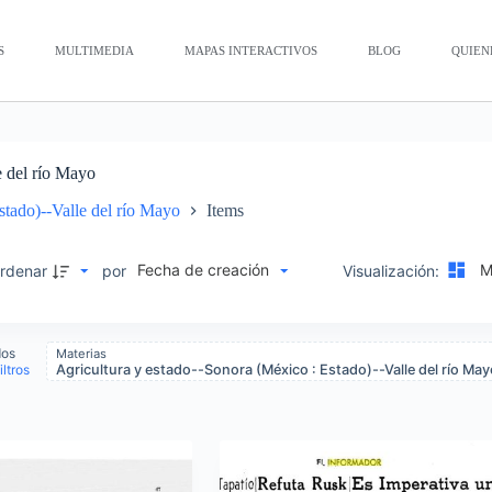
S
MULTIMEDIA
MAPAS INTERACTIVOS
BLOG
QUIEN
e del río Mayo
stado)--Valle del río Mayo
Items
Fecha de creación
Mo
rdenar
por
Visualización:
dos
Materias
iltros
Agricultura y estado--Sonora (México : Estado)--Valle del río May