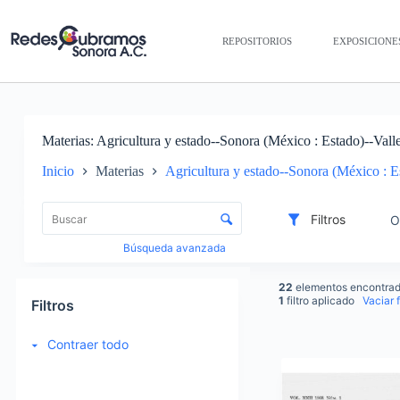
REPOSITORIOS
EXPOSICIONE
Materias
Agricultura y estado--Sonora (México : Estado)--Vall
Inicio
Materias
Agricultura y estado--Sonora (México : E
Lista de elementos
Control de clasificación y visualización
Filtros
O
Búsqueda avanzada
22
elementos encontra
1
filtro aplicado
Vaciar f
Filtros
Contraer todo
Items list results