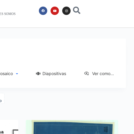
ES SOMOS
saico
Diapositivas
Ver como...
o