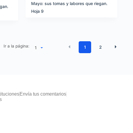
Mayo: sus tomas y labores que riegan.
egan.
Hoja 9
Ir a la página:
1
2
tituciones
Envía tus comentarios
s