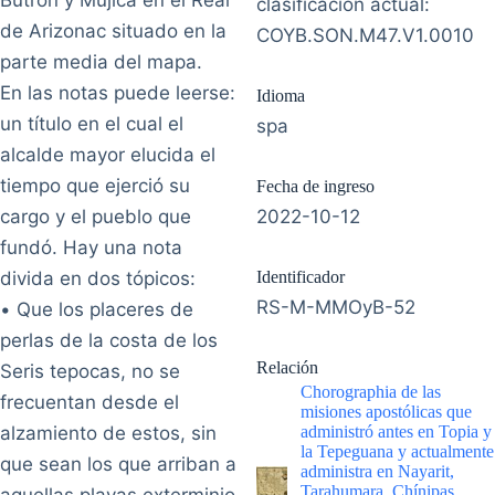
clasificación actual:
de Arizonac situado en la
COYB.SON.M47.V1.0010
parte media del mapa.
En las notas puede leerse:
Idioma
un título en el cual el
spa
alcalde mayor elucida el
tiempo que ejerció su
Fecha de ingreso
cargo y el pueblo que
2022-10-12
fundó. Hay una nota
divida en dos tópicos:
Identificador
RS-M-MMOyB-52
• Que los placeres de
perlas de la costa de los
Relación
Seris tepocas, no se
Chorographia de las
frecuentan desde el
misiones apostólicas que
alzamiento de estos, sin
administró antes en Topia y
la Tepeguana y actualmente
que sean los que arriban a
administra en Nayarit,
Tarahumara, Chínipas,
aquellas playas exterminio