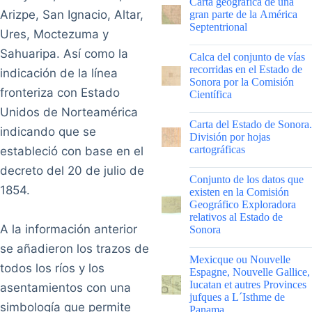
Carta geográfica de una
Arizpe, San Ignacio, Altar,
gran parte de la América
Septentrional
Ures, Moctezuma y
|
Sahuaripa. Así como la
Calca del conjunto de vías
recorridas en el Estado de
indicación de la línea
Sonora por la Comisión
fronteriza con Estado
Científica
Unidos de Norteamérica
|
Carta del Estado de Sonora.
indicando que se
División por hojas
cartográficas
estableció con base en el
decreto del 20 de julio de
|
Conjunto de los datos que
1854.
existen en la Comisión
Geográfico Exploradora
relativos al Estado de
A la información anterior
Sonora
se añadieron los trazos de
|
Mexicque ou Nouvelle
todos los ríos y los
Espagne, Nouvelle Gallice,
Iucatan et autres Provinces
asentamientos con una
jufques a L´Isthme de
simbología que permite
Panama