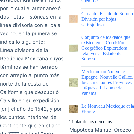
estadounidense en 1846,
Científica
por lo cual el autor anexó
|
Carta del Estado de Sonora.
dos notas históricas en la
División por hojas
cartográficas
línea divisoria con el país
vecino, en la primera se
|
Conjunto de los datos que
indica lo siguiente:
existen en la Comisión
Geográfico Exploradora
Línea divisoria de la
relativos al Estado de
República Mexicana cuyos
Sonora
términos se han terrado
|
Mexicque ou Nouvelle
con arreglo al punto más
Espagne, Nouvelle Gallice,
Iucatan et autres Provinces
norte de la costa de
jufques a L´Isthme de
California que descubrió
Panama
Calvillo en su expedición
|
Le Nouveau Mexicque et la
[en] el año de 1542, y por
Floride
los puntos interiores del
Titular de los derechos
Continente que en el año
Mapoteca Manuel Orozco