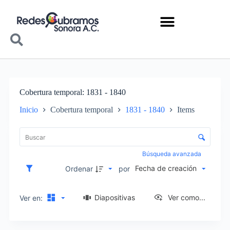
Cobertura temporal
1831 - 1840
Inicio
Cobertura temporal
1831 - 1840
Items
Lista de elementos
Control de clasificación y visualización
Búsqueda avanzada
Fecha de creación
Ordenar
por
Diapositivas
Ver como...
Ver en: