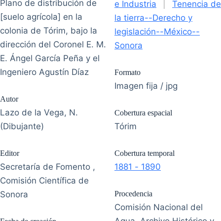
Plano de distribución de
e Industria
|
Tenencia de
[suelo agrícola] en la
la tierra--Derecho y
colonia de Tórim, bajo la
legislación--México--
dirección del Coronel E. M.
Sonora
E. Ángel García Peña y el
Ingeniero Agustín Díaz
Formato
Imagen fija / jpg
Autor
Lazo de la Vega, N.
Cobertura espacial
(Dibujante)
Tórim
Editor
Cobertura temporal
Secretaría de Fomento ,
1881 - 1890
Comisión Científica de
Sonora
Procedencia
Comisión Nacional del