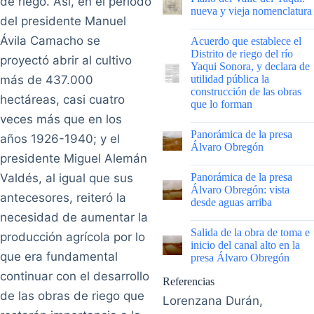
de riego. Así, en el periodo
nueva y vieja nomenclatura
del presidente Manuel
|
Ávila Camacho se
Acuerdo que establece el
Distrito de riego del río
proyectó abrir al cultivo
Yaqui Sonora, y declara de
más de 437.000
utilidad pública la
construcción de las obras
hectáreas, casi cuatro
que lo forman
veces más que en los
|
Panorámica de la presa
años 1926-1940; y el
Álvaro Obregón
presidente Miguel Alemán
|
Valdés, al igual que sus
Panorámica de la presa
Álvaro Obregón: vista
antecesores, reiteró la
desde aguas arriba
necesidad de aumentar la
|
Salida de la obra de toma e
producción agrícola por lo
inicio del canal alto en la
que era fundamental
presa Álvaro Obregón
continuar con el desarrollo
Referencias
de las obras de riego que
Lorenzana Durán,