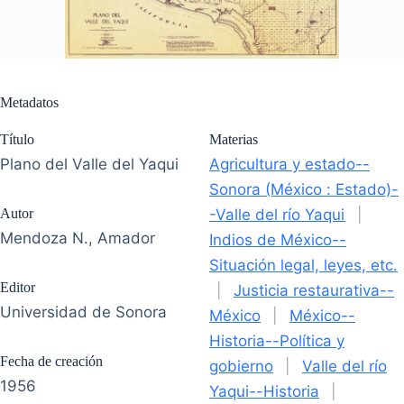
Metadatos
Título
Materias
Plano del Valle del Yaqui
Agricultura y estado--
Sonora (México : Estado)-
Autor
-Valle del río Yaqui
|
Mendoza N., Amador
Indios de México--
Situación legal, leyes, etc.
Editor
|
Justicia restaurativa--
Universidad de Sonora
México
|
México--
Historia--Política y
Fecha de creación
gobierno
|
Valle del río
1956
Yaqui--Historia
|