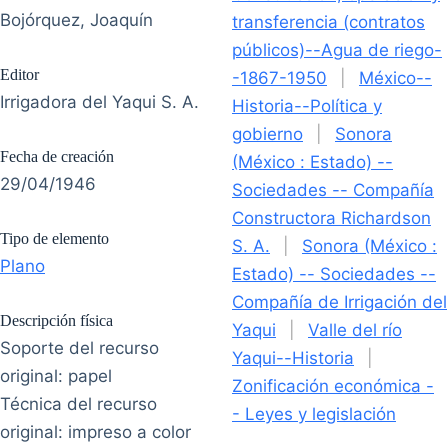
Bojórquez, Joaquín
transferencia (contratos
públicos)--Agua de riego-
Editor
-1867-1950
|
México--
Irrigadora del Yaqui S. A.
Historia--Política y
gobierno
|
Sonora
Fecha de creación
(México : Estado) --
29/04/1946
Sociedades -- Compañía
Constructora Richardson
Tipo de elemento
S. A.
|
Sonora (México :
Plano
Estado) -- Sociedades --
Compañía de Irrigación del
Descripción física
Yaqui
|
Valle del río
Soporte del recurso
Yaqui--Historia
|
original: papel
Zonificación económica -
Técnica del recurso
- Leyes y legislación
original: impreso a color