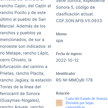
Serie Sonora, expediente
rancho Cajón, del Cajón al
Sonora 5, código de
rancho Pocito y de este
clasificación actual:
último al pueblo de San
CGF.SON.M19.V5.0933
Marcial. Además de los
ranchos y pueblos ya
Idioma
mencionados, de sur a
spa
noroeste son indicados: el
río Matape, rancho Lápiz,
Fecha de ingreso
cerro Chivato, la
2022-10-12
bifurcación del camino a
Prietas, rancho Placita,
Identificador
rancho Jagüey, la estación
RS-M-MMOyB-178
Torres de la línea del
ferrocarril de Sonora
Relación
Carta del Estado de Sonora.
(Guaymas-Nogales),
División por hojas
rancho Aguaje, rancho
cartográficas