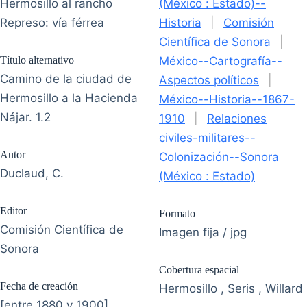
Hermosillo al rancho
(México : Estado)--
Represo: vía férrea
Historia
|
Comisión
Científica de Sonora
|
Título alternativo
México--Cartografía--
Camino de la ciudad de
Aspectos políticos
|
Hermosillo a la Hacienda
México--Historia--1867-
Nájar. 1.2
1910
|
Relaciones
civiles-militares--
Autor
Colonización--Sonora
Duclaud, C.
(México : Estado)
Editor
Formato
Comisión Científica de
Imagen fija / jpg
Sonora
Cobertura espacial
Fecha de creación
Hermosillo , Seris , Willard
[entre 1880 y 1900]