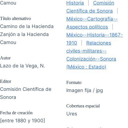
Camou
Historia
|
Comisión
Científica de Sonora
|
Título alternativo
México--Cartografía--
Camino de la Hacienda
Aspectos políticos
|
Zanjón a la Hacienda
México--Historia--1867-
Camou
1910
|
Relaciones
civiles-militares--
Autor
Colonización--Sonora
Lazo de la Vega, N.
(México : Estado)
Editor
Formato
Comisión Científica de
Imagen fija / jpg
Sonora
Cobertura espacial
Fecha de creación
Ures
[entre 1880 y 1900]