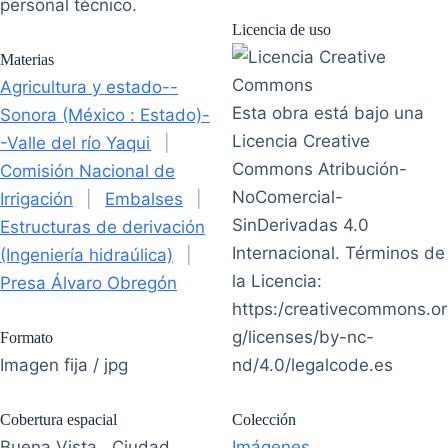
personal técnico.
Licencia de uso
Materias
Agricultura y estado--
Esta obra está bajo una
Sonora (México : Estado)-
Licencia Creative
-Valle del río Yaqui
|
Commons Atribución-
Comisión Nacional de
NoComercial-
Irrigación
|
Embalses
|
SinDerivadas 4.0
Estructuras de derivación
Internacional. Términos de
(Ingeniería hidraúlica)
|
la Licencia:
Presa Álvaro Obregón
https:/creativecommons.or
g/licenses/by-nc-
Formato
Imagen fija / jpg
nd/4.0/legalcode.es
Cobertura espacial
Colección
Buena Vista , Ciudad
Imágenes