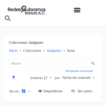
Colecciones
Imágenes
Inicio
Colecciones
Imágenes
Items
Lista de elementos
Control de clasificación y visualización
Búsqueda avanzada
Fecha de creación
Ordenar
por
Diapositivas
Ver como...
Ver en: