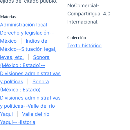
ejidos del citado pueblo.
NoComercial-
CompartirIgual 4.0
Materias
Internacional.
Administración local--
Derecho y legislación--
Colección
México
|
Indios de
Texto histórico
México--Situación legal,
leyes, etc.
|
Sonora
(México : Estado)--
Divisiones administrativas
y políticas
|
Sonora
(México : Estado)--
Divisiones administrativas
y políticas--Valle del río
Yaqui
|
Valle del río
Yaqui--Historia