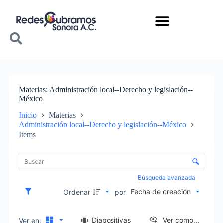
Materias
Administración local--Derecho y legislación--
México
Inicio
Materias
Administración local--Derecho y legislación--México
Items
Lista de elementos
Control de clasificación y visualización
Búsqueda avanzada
Fecha de creación
Ordenar
por
Diapositivas
Ver como...
Ver en: