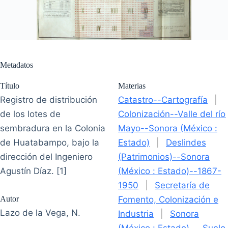
Metadatos
Título
Materias
Registro de distribución
Catastro--Cartografía
|
de los lotes de
Colonización--Valle del río
sembradura en la Colonia
Mayo--Sonora (México :
de Huatabampo, bajo la
Estado)
|
Deslindes
dirección del Ingeniero
(Patrimonios)--Sonora
Agustín Díaz. [1]
(México : Estado)--1867-
1950
|
Secretaría de
Autor
Fomento, Colonización e
Lazo de la Vega, N.
Industria
|
Sonora