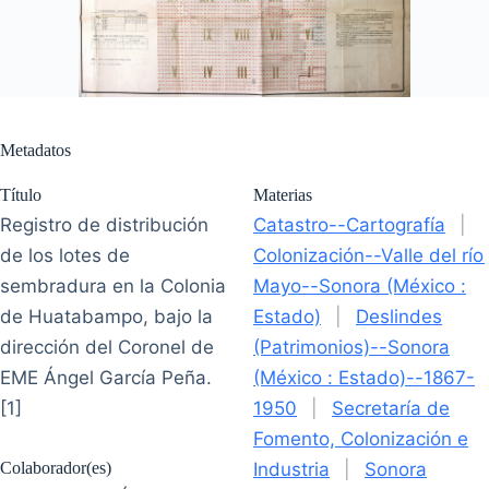
Metadatos
Título
Materias
Registro de distribución
Catastro--Cartografía
|
de los lotes de
Colonización--Valle del río
sembradura en la Colonia
Mayo--Sonora (México :
de Huatabampo, bajo la
Estado)
|
Deslindes
dirección del Coronel de
(Patrimonios)--Sonora
EME Ángel García Peña.
(México : Estado)--1867-
[1]
1950
|
Secretaría de
Fomento, Colonización e
Colaborador(es)
Industria
|
Sonora