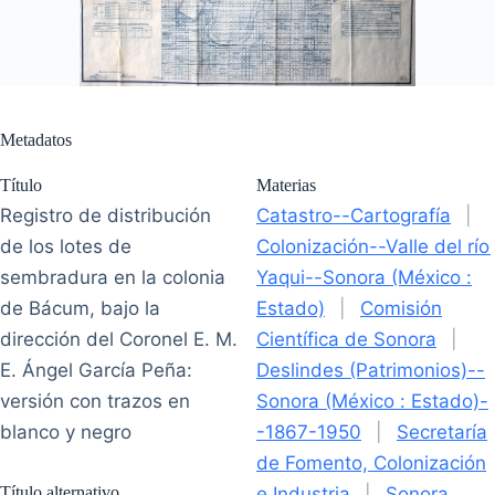
Metadatos
Título
Materias
Registro de distribución
Catastro--Cartografía
|
de los lotes de
Colonización--Valle del río
sembradura en la colonia
Yaqui--Sonora (México :
de Bácum, bajo la
Estado)
|
Comisión
dirección del Coronel E. M.
Científica de Sonora
|
E. Ángel García Peña:
Deslindes (Patrimonios)--
versión con trazos en
Sonora (México : Estado)-
blanco y negro
-1867-1950
|
Secretaría
de Fomento, Colonización
Título alternativo
e Industria
|
Sonora