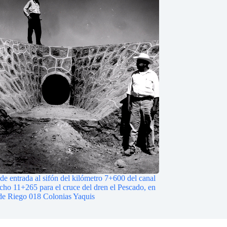
de entrada al sifón del kilómetro 7+600 del canal
echo 11+265 para el cruce del dren el Pescado, en
o de Riego 018 Colonias Yaquis