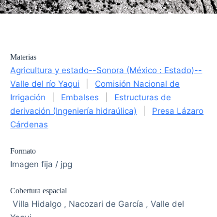
Materias
Agricultura y estado--Sonora (México : Estado)--
Valle del río Yaqui
|
Comisión Nacional de
Irrigación
|
Embalses
|
Estructuras de
derivación (Ingeniería hidraúlica)
|
Presa Lázaro
Cárdenas
Formato
Imagen fija / jpg
Cobertura espacial
Villa Hidalgo , Nacozari de García , Valle del