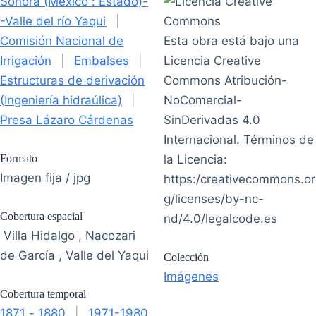
Sonora (México : Estado)-
-Valle del río Yaqui
|
Comisión Nacional de
Esta obra está bajo una
Irrigación
|
Embalses
|
Licencia Creative
Estructuras de derivación
Commons Atribución-
(Ingeniería hidraúlica)
|
NoComercial-
Presa Lázaro Cárdenas
SinDerivadas 4.0
Internacional. Términos de
Formato
la Licencia:
Imagen fija / jpg
https:/creativecommons.or
g/licenses/by-nc-
Cobertura espacial
nd/4.0/legalcode.es
Villa Hidalgo , Nacozari
de García , Valle del Yaqui
Colección
Imágenes
Cobertura temporal
1871 - 1880
|
1971-1980