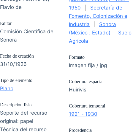
Flavio de
1950
|
Secretaría de
Fomento, Colonización e
Editor
Industria
|
Sonora
Comisión Científica de
(México : Estado) -- Suelo
Sonora
Agrícola
Fecha de creación
Formato
31/10/1926
Imagen fija / jpg
Tipo de elemento
Cobertura espacial
Plano
Huirivis
Descripción física
Cobertura temporal
Soporte del recurso
1921 - 1930
original: papel
Técnica del recurso
Procedencia