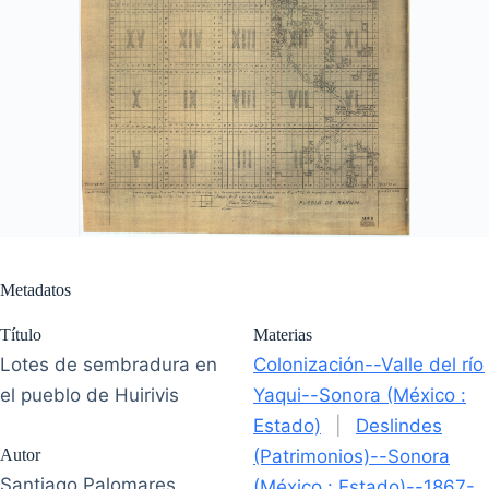
Metadatos
Título
Materias
Lotes de sembradura en
Colonización--Valle del río
el pueblo de Huirivis
Yaqui--Sonora (México :
Estado)
|
Deslindes
Autor
(Patrimonios)--Sonora
Santiago Palomares,
(México : Estado)--1867-