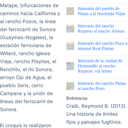
Matape, bifurcaciones de
|
Itinerario del pueblo de
caminos hacia California y
Pimas a la Hacienda Nájar
al rancho Pozos, la línea
|
Itinerario del rancho
del ferrocarril de Sonora
Represo al rancho Alonso
(Guaymas-Nogales), la
|
Itinerario del rancho Pozo a
estación ferroviaria de
mineral Real Prietas
Willard, rancho Iglesia
|
Itinerario de la ciudad de
Vieja, rancho Playitas, el
Hermosillo al rancho
Ranchito, el río Sonora,
Represo: vía férrea
arroyo Ojo de Agua, el
|
Itinerario del rancho Pimas
pueblo Seris, cerro
al rancho Pozo
Campana y la unión de
Referencias
líneas del ferrocarril de
Craib, Raymond B. (2013).
Sonora.
Una historia de límites
fijos y paisajes fugitivos.
El croquis lo realizaron