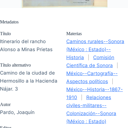
Metadatos
Título
Materias
Itinerario del rancho
Caminos rurales--Sonora
Alonso a Minas Prietas
(México : Estado)--
Historia
|
Comisión
Título alternativo
Científica de Sonora
|
Camino de la ciudad de
México--Cartografía--
Hermosillo a la Hacienda
Aspectos políticos
|
Nájar. 3
México--Historia--1867-
1910
|
Relaciones
Autor
civiles-militares--
Pardo, Joaquín
Colonización--Sonora
(México : Estado)
Editor