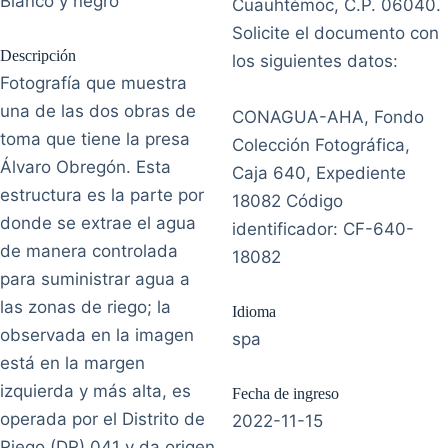
Blanco y negro
Cuauhtémoc, C.P. 06040.
Solicite el documento con
Descripción
los siguientes datos:
Fotografía que muestra
una de las dos obras de
CONAGUA-AHA, Fondo
toma que tiene la presa
Colección Fotográfica,
Álvaro Obregón. Esta
Caja 640, Expediente
estructura es la parte por
18082 Código
donde se extrae el agua
identificador: CF-640-
de manera controlada
18082
para suministrar agua a
las zonas de riego; la
Idioma
observada en la imagen
spa
está en la margen
izquierda y más alta, es
Fecha de ingreso
operada por el Distrito de
2022-11-15
Riego (DR) 041 y da origen