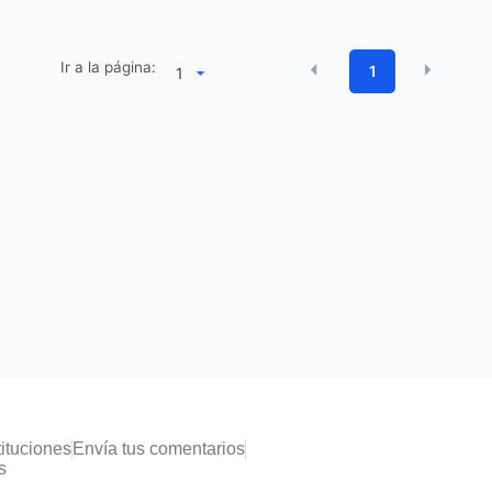
Ir a la página:
1
tituciones
Envía tus comentarios
s