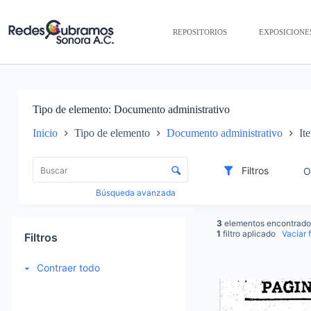
REPOSITORIOS
EXPOSICIONE
Tipo de elemento
Documento administrativo
Inicio
Tipo de elemento
Documento administrativo
It
Lista de elementos
Control de clasificación y visualización
Filtros
O
Búsqueda avanzada
3
elementos encontrado
1
filtro aplicado
Vaciar f
Filtros
Contraer todo
Items list results