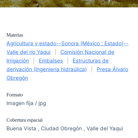
Materias
Agricultura y estado--Sonora (México : Estado)--
Valle del río Yaqui
|
Comisión Nacional de
Irrigación
|
Embalses
|
Estructuras de
derivación (Ingeniería hidraúlica)
|
Presa Álvaro
Obregón
Formato
Imagen fija / jpg
Cobertura espacial
Buena Vista , Ciudad Obregón , Valle del Yaqui