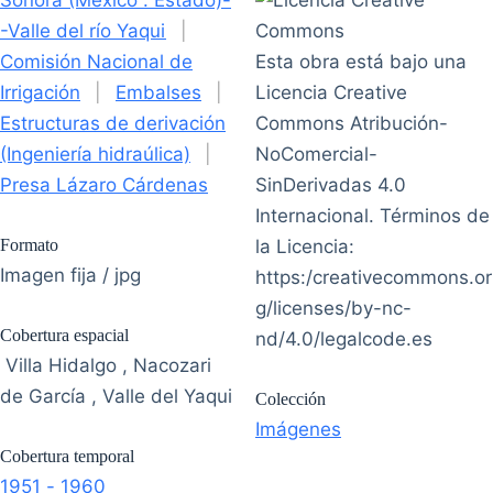
Sonora (México : Estado)-
-Valle del río Yaqui
|
Comisión Nacional de
Esta obra está bajo una
Irrigación
|
Embalses
|
Licencia Creative
Estructuras de derivación
Commons Atribución-
(Ingeniería hidraúlica)
|
NoComercial-
Presa Lázaro Cárdenas
SinDerivadas 4.0
Internacional. Términos de
Formato
la Licencia:
Imagen fija / jpg
https:/creativecommons.or
g/licenses/by-nc-
Cobertura espacial
nd/4.0/legalcode.es
Villa Hidalgo , Nacozari
de García , Valle del Yaqui
Colección
Imágenes
Cobertura temporal
1951 - 1960