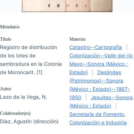
Metadatos
Título
Materias
Registro de distribución
Catastro--Cartografía
|
de los lotes de
Colonización--Valle del río
sembradura en la Colonia
Mayo--Sonora (México :
de Moroncarit. [1]
Estado)
|
Deslindes
(Patrimonios)--Sonora
Autor
(México : Estado)--1867-
Lazo de la Vega, N.
1950
|
Jesuitas--Sonora
(México : Estado)
|
Colaborador(es)
Secretaría de Fomento,
Díaz, Agustín (dirección)
Colonización e Industria