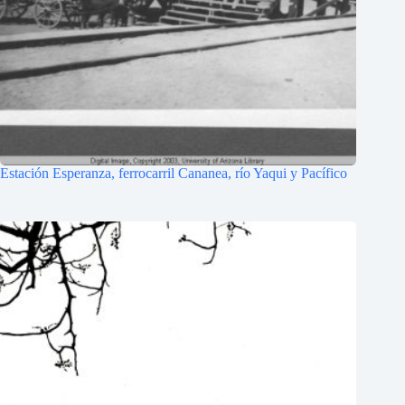
Estación Esperanza, ferrocarril Cananea, río Yaqui y Pacífico