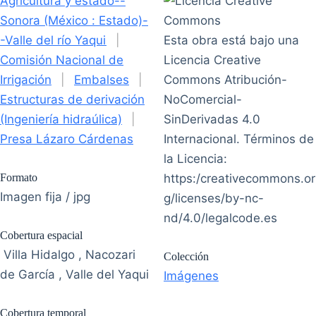
Agricultura y estado--
Sonora (México : Estado)-
-Valle del río Yaqui
|
Esta obra está bajo una
Comisión Nacional de
Licencia Creative
Irrigación
|
Embalses
|
Commons Atribución-
Estructuras de derivación
NoComercial-
(Ingeniería hidraúlica)
|
SinDerivadas 4.0
Presa Lázaro Cárdenas
Internacional. Términos de
la Licencia:
Formato
https:/creativecommons.or
Imagen fija / jpg
g/licenses/by-nc-
nd/4.0/legalcode.es
Cobertura espacial
Villa Hidalgo , Nacozari
Colección
de García , Valle del Yaqui
Imágenes
Cobertura temporal