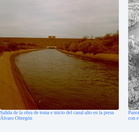
Salida de la obra de toma e inicio del canal alto en la presa
Panor
Álvaro Obregón
con e