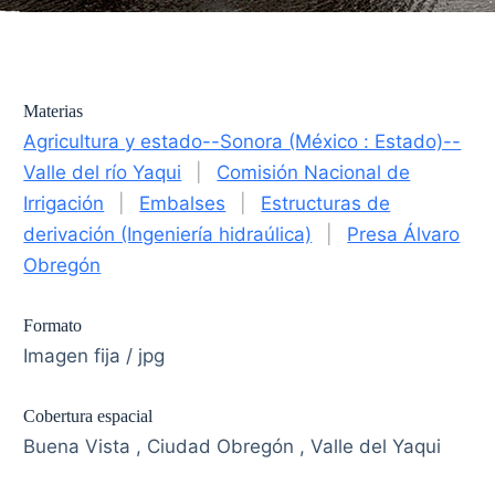
Materias
Agricultura y estado--Sonora (México : Estado)--
Valle del río Yaqui
|
Comisión Nacional de
Irrigación
|
Embalses
|
Estructuras de
derivación (Ingeniería hidraúlica)
|
Presa Álvaro
Obregón
Formato
Imagen fija / jpg
Cobertura espacial
Buena Vista , Ciudad Obregón , Valle del Yaqui