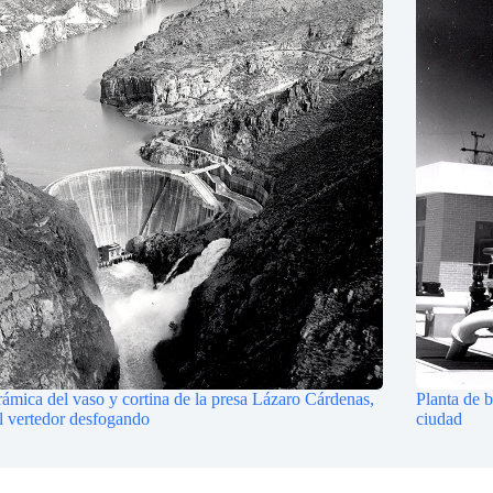
ámica del vaso y cortina de la presa Lázaro Cárdenas,
Planta de 
l vertedor desfogando
ciudad