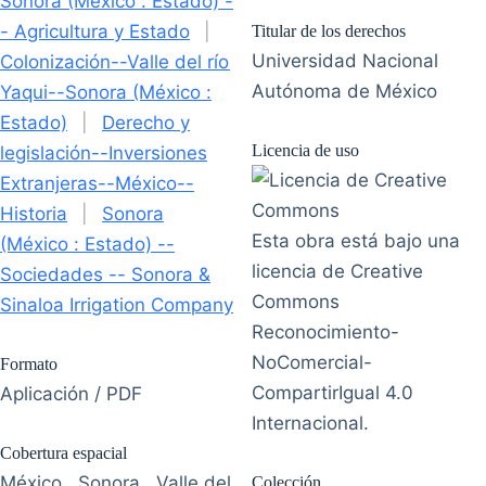
Sonora (México : Estado) -
- Agricultura y Estado
|
Titular de los derechos
Universidad Nacional
Colonización--Valle del río
Autónoma de México
Yaqui--Sonora (México :
Estado)
|
Derecho y
Licencia de uso
legislación--Inversiones
Extranjeras--México--
Historia
|
Sonora
Esta obra está bajo una
(México : Estado) --
licencia de Creative
Sociedades -- Sonora &
Commons
Sinaloa Irrigation Company
Reconocimiento-
NoComercial-
Formato
CompartirIgual 4.0
Aplicación / PDF
Internacional.
Cobertura espacial
México , Sonora , Valle del
Colección