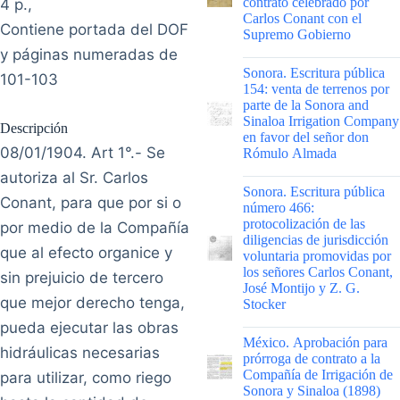
contrato celebrado por
4 p.,
Carlos Conant con el
Contiene portada del DOF
Supremo Gobierno
y páginas numeradas de
|
Sonora. Escritura pública
101-103
154: venta de terrenos por
parte de la Sonora and
Sinaloa Irrigation Company
Descripción
en favor del señor don
08/01/1904. Art 1°.- Se
Rómulo Almada
autoriza al Sr. Carlos
|
Sonora. Escritura pública
Conant, para que por si o
número 466:
protocolización de las
por medio de la Compañía
diligencias de jurisdicción
que al efecto organice y
voluntaria promovidas por
los señores Carlos Conant,
sin prejuicio de tercero
José Montijo y Z. G.
que mejor derecho tenga,
Stocker
pueda ejecutar las obras
|
México. Aprobación para
hidráulicas necesarias
prórroga de contrato a la
Compañía de Irrigación de
para utilizar, como riego
Sonora y Sinaloa (1898)