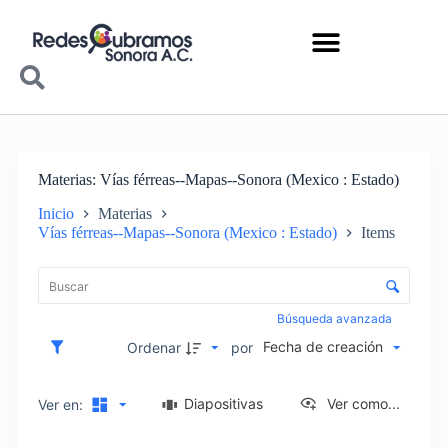
Materias
Vías férreas--Mapas--Sonora (Mexico : Estado)
Inicio
Materias
Vías férreas--Mapas--Sonora (Mexico : Estado)
Items
Lista de elementos
Control de clasificación y visualización
Búsqueda avanzada
Fecha de creación
Ordenar
por
Diapositivas
Ver como...
Ver en: