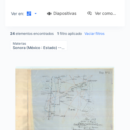
Diapositivas
Ver como...
Ver en:
24
elementos encontrados
1
filtro aplicado
Vaciar filtros
Materias
Sonora (México : Estado) -- Sociedades -- Compañía Mexicana Internacional Colonizadora de Hartford Connecticut
Items list results