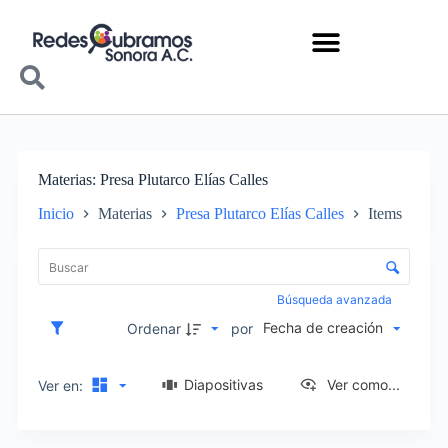
Materias
Presa Plutarco Elías Calles
Inicio
Materias
Presa Plutarco Elías Calles
Items
Lista de elementos
Control de clasificación y visualización
Búsqueda avanzada
Fecha de creación
Ordenar
por
Diapositivas
Ver como...
Ver en: