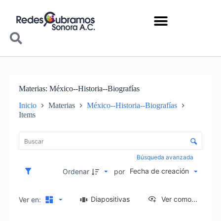
Materias
México--Historia--Biografías
Inicio
Materias
México--Historia--Biografías
Items
Lista de elementos
Control de clasificación y visualización
Búsqueda avanzada
Fecha de creación
Ordenar
por
Diapositivas
Ver como...
Ver en: