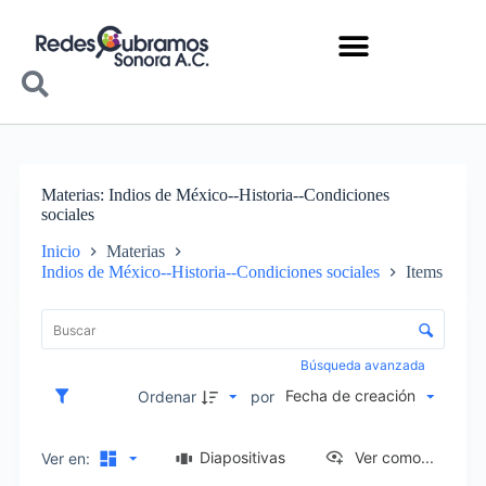
Materias
Indios de México--Historia--Condiciones
sociales
Inicio
Materias
Indios de México--Historia--Condiciones sociales
Items
Lista de elementos
Control de clasificación y visualización
Búsqueda avanzada
Fecha de creación
Ordenar
por
Diapositivas
Ver como...
Ver en: