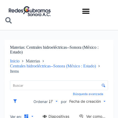
Materias
Centrales hidroeléctricas--Sonora (México :
Estado)
Inicio
Materias
Centrales hidroeléctricas--Sonora (México : Estado)
Items
Lista de elementos
Control de clasificación y visualización
Búsqueda avanzada
Fecha de creación
Ordenar
por
Diapositivas
Ver como...
Ver en: