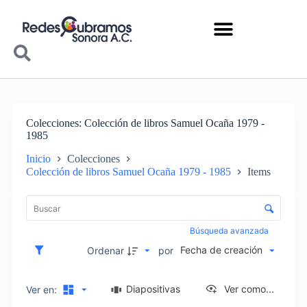
Colecciones
Colección de libros Samuel Ocaña 1979 -
1985
Inicio
Colecciones
Colección de libros Samuel Ocaña 1979 - 1985
Items
Lista de elementos
Control de clasificación y visualización
Búsqueda avanzada
Fecha de creación
Ordenar
por
Diapositivas
Ver como...
Ver en: